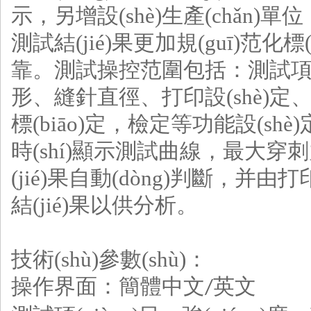
示，另增設(shè)生產(chǎn)單位
測試結(jié)果更加規(guī)范化標
靠。測試操控范圍包括：測試項(xi
形、縫針直徑、打印設(shè)定、
標(biāo)定，檢定等功能設(shè)
時(shí)顯示測試曲線，最大穿刺力數
(jié)果自動(dòng)判斷，并由打印
結(jié)果以供分析。
技術(shù)參數(shù)：
操作界面：簡體中文
英文
/