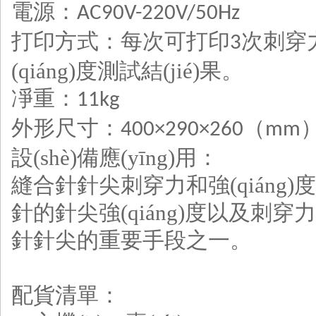
電源：
AC90V-2
2
0V/50Hz
打印方式：每次可打印
次刺穿力
3
(qiáng)度測試結(jié)果。
凈重：
11kg
外形尺寸：
（
400×290×260
mm
設(shè)備應(yīng)用：
縫合針針尖刺穿力和強(qiáng)
針的針尖強(qiáng)度以及刺穿
針針尖的重要手段之一。
配貨清單：