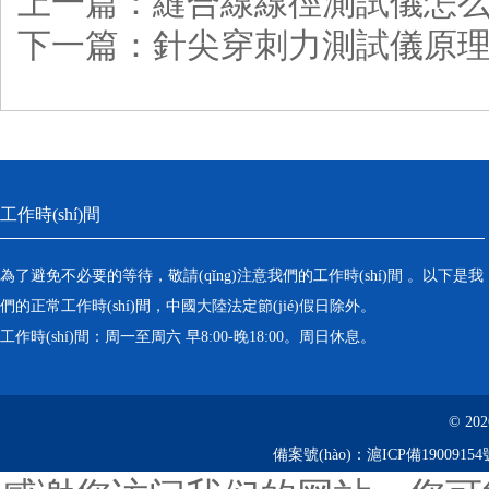
上一篇：
縫合線線徑測試儀怎
下一篇：
針尖穿刺力測試儀原
工作時(shí)間
為了避免不必要的等待，敬請(qǐng)注意我們的工作時(shí)間 。以下是我
們的正常工作時(shí)間，中國大陸法定節(jié)假日除外。
工作時(shí)間：周一至周六 早8:00-晚18:00。周日休息。
© 20
備案號(hào)：
滬ICP備19009154號